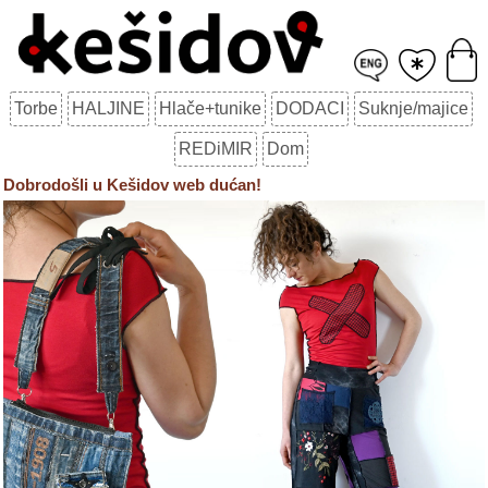
Torbe
HALJINE
Hlače+tunike
DODACI
Suknje/majice
REDiMIR
Dom
Dobrodošli u Kešidov web dućan!